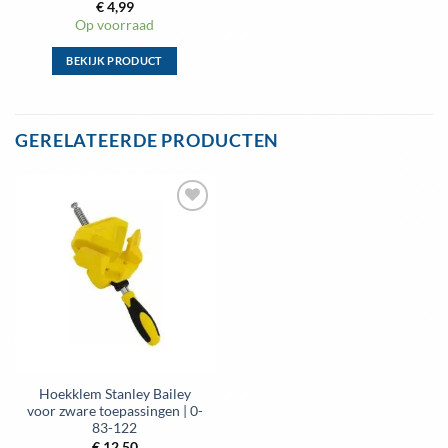
€
4,99
Op voorraad
BEKIJK PRODUCT
Dit
product
heeft
GERELATEERDE PRODUCTEN
meerdere
variaties.
Deze
optie
kan
gekozen
worden
op
de
productpagina
Hoekklem Stanley Bailey
voor zware toepassingen | 0-
83-122
€
12,50