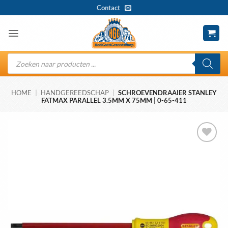
Ga
Contact
naar
inhoud
Producten
zoeken
HOME
|
HANDGEREEDSCHAP
|
SCHROEVENDRAAIER STANLEY
FATMAX PARALLEL 3.5MM X 75MM | 0-65-411