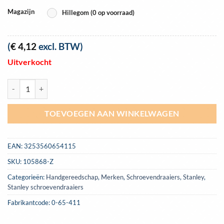
Magazijn
Hillegom (0 op voorraad)
(
€
4,12
excl. BTW)
Uitverkocht
Schroevendraaier Stanley Fatmax Parallel 3.5mm x 75mm | 0-65-411 
TOEVOEGEN AAN WINKELWAGEN
EAN:
3253560654115
SKU:
105868-Z
Categorieën:
Handgereedschap
,
Merken
,
Schroevendraaiers
,
Stanley
,
Stanley schroevendraaiers
Fabrikantcode: 0-65-411