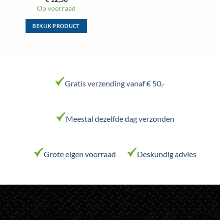
Op voorraad
BEKIJK PRODUCT
Dit
product
heeft
meerdere
variaties.
Gratis verzending vanaf € 50,-
Deze
optie
kan
Meestal dezelfde dag verzonden
gekozen
worden
op
de
Grote eigen voorraad
Deskundig advies
productpagina