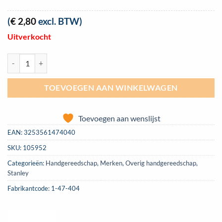
(
€
2,80
excl. BTW)
Uitverkocht
Slaglijnpoeder rood Stanley 113 gram | 1-47-404 aantal
TOEVOEGEN AAN WINKELWAGEN
Toevoegen aan wenslijst
EAN:
3253561474040
SKU:
105952
Categorieën:
Handgereedschap
,
Merken
,
Overig handgereedschap
,
Stanley
Fabrikantcode: 1-47-404