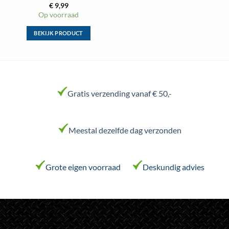
€
9,99
Op voorraad
BEKIJK PRODUCT
Dit
product
heeft
meerdere
variaties.
Gratis verzending vanaf € 50,-
Deze
optie
kan
Meestal dezelfde dag verzonden
gekozen
worden
op
de
Grote eigen voorraad
Deskundig advies
productpagina