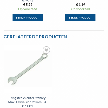
87-071
€
5,99
€
1,19
Op voorraad
Op voorraad
BEKIJK PRODUCT
BEKIJK PRODUCT
Dit
Dit
product
product
heeft
heeft
GERELATEERDE PRODUCTEN
meerdere
meerdere
variaties.
variaties.
Deze
Deze
optie
optie
Toevoegen
kan
kan
aan
gekozen
gekozen
wenslijst
worden
worden
op
op
de
de
productpagina
productpagina
Ringsteeksleutel Stanley
Maxi Drive-kop 21mm | 4-
87-081