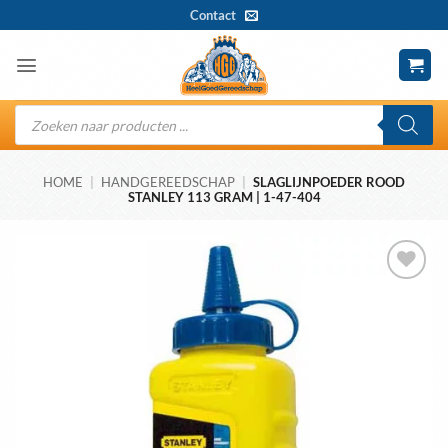
Ga
Contact
naar
inhoud
Producten
zoeken
HOME
|
HANDGEREEDSCHAP
|
SLAGLIJNPOEDER ROOD
STANLEY 113 GRAM | 1-47-404
Toevoegen
aan
wenslijst