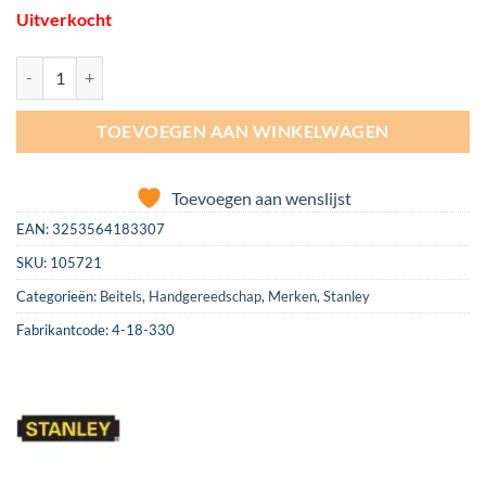
Uitverkocht
Sleufbeitel Stanley 55mm | 4-18-330 aantal
TOEVOEGEN AAN WINKELWAGEN
Toevoegen aan wenslijst
EAN:
3253564183307
SKU:
105721
Categorieën:
Beitels
,
Handgereedschap
,
Merken
,
Stanley
Fabrikantcode: 4-18-330