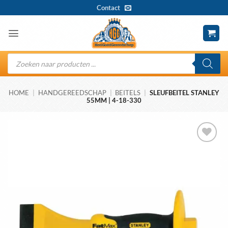
Ga
Contact
naar
inhoud
Producten
zoeken
HOME
|
HANDGEREEDSCHAP
|
BEITELS
|
SLEUFBEITEL STANLEY
55MM | 4-18-330
Toevoegen
aan
wenslijst