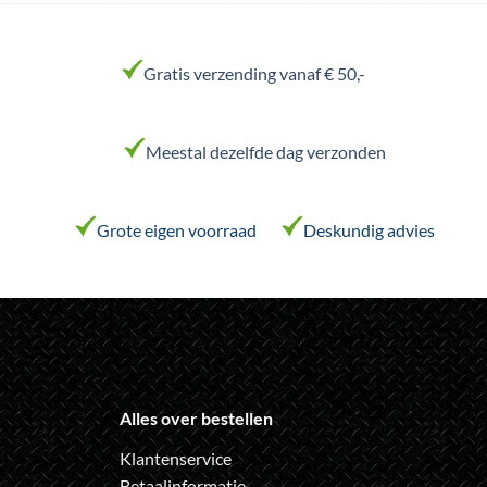
heeft
meerdere
variaties.
Gratis verzending vanaf € 50,-
Deze
optie
kan
Meestal dezelfde dag verzonden
gekozen
worden
op
de
Grote eigen voorraad
Deskundig advies
productpagina
Alles over bestellen
Klantenservice
Betaalinformatie