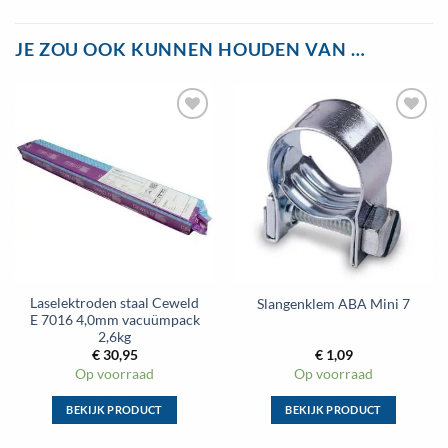
JE ZOU OOK KUNNEN HOUDEN VAN …
Toevoegen
Toevoegen
aan
aan
wenslijst
wenslijst
Laselektroden staal Ceweld
Slangenklem ABA Mini 7
E 7016 4,0mm vacuümpack
2,6kg
€
30,95
€
1,09
Op voorraad
Op voorraad
BEKIJK PRODUCT
BEKIJK PRODUCT
Dit
Dit