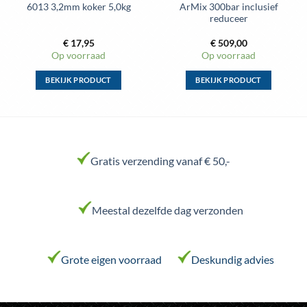
6013 3,2mm koker 5,0kg
ArMix 300bar inclusief
reduceer
€
17,95
€
509,00
Op voorraad
Op voorraad
BEKIJK PRODUCT
BEKIJK PRODUCT
Dit
Dit
product
product
heeft
heeft
meerdere
meerdere
variaties.
variaties.
Gratis verzending vanaf € 50,-
Deze
Deze
optie
optie
kan
kan
Meestal dezelfde dag verzonden
gekozen
gekozen
worden
worden
op
op
de
de
Grote eigen voorraad
Deskundig advies
productpagina
productpagina