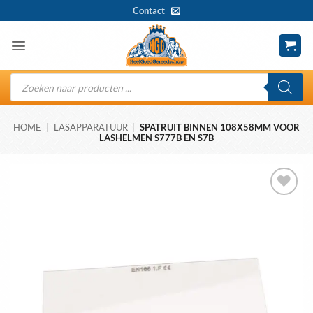
Ga
Contact
naar
inhoud
Producten
zoeken
HOME
|
LASAPPARATUUR
|
SPATRUIT BINNEN 108X58MM VOOR
LASHELMEN S777B EN S7B
Toevoegen
aan
wenslijst