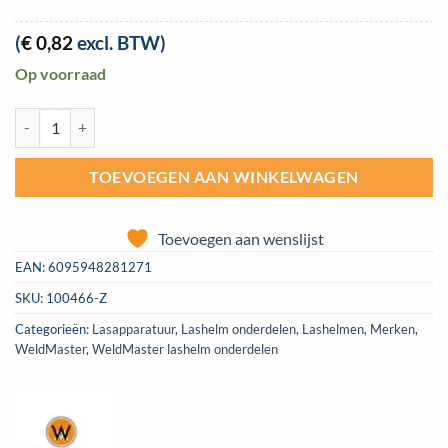
(
€
0,82
excl. BTW)
Op voorraad
Spatruit binnen 108x58mm voor lashelmen S777B en S7B aantal
TOEVOEGEN AAN WINKELWAGEN
Toevoegen aan wenslijst
EAN:
6095948281271
SKU:
100466-Z
Categorieën:
Lasapparatuur
,
Lashelm onderdelen
,
Lashelmen
,
Merken
,
WeldMaster
,
WeldMaster lashelm onderdelen