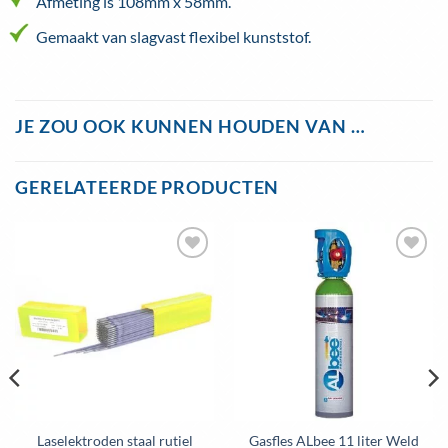
Afmeting is 108mm x 58mm.
Gemaakt van slagvast flexibel kunststof.
JE ZOU OOK KUNNEN HOUDEN VAN …
GERELATEERDE PRODUCTEN
Toevoegen
Toevoegen
aan
aan
wenslijst
wenslijst
Laselektroden staal rutiel
Gasfles ALbee 11 liter Weld