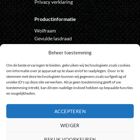
Privacy verklaring
Productinformatie
Wolfraam
Gevulde lasdraad
Automatische lashelm
Beheer toestemming
Onze nieuwsbrief
Om de beste ervaringen te bieden, gebruiken wij technologieën zoals cookies
om informatie over je apparaat op te slaan en/of te raadplegen. Door in te
Meld je aan voor de nieuwsbrief
stemmen met deze technologieën kunnen wij gegevens zoals surfgedrag of
unieke ID's op deze site verwerken. Als je geen toestemming geeft of uw
en loop geen actie meer mis
toestemming intrekt, kan dit een nadelige invloed hebben op bepaalde functies
en mogelijkheden.
ACCEPTEREN
Bank
IDeal
Bancontact
GiroPay
Sofort
Visa
Mast
WEIGER
Transfer
Maestro
BEKIJK VOORKEUREN