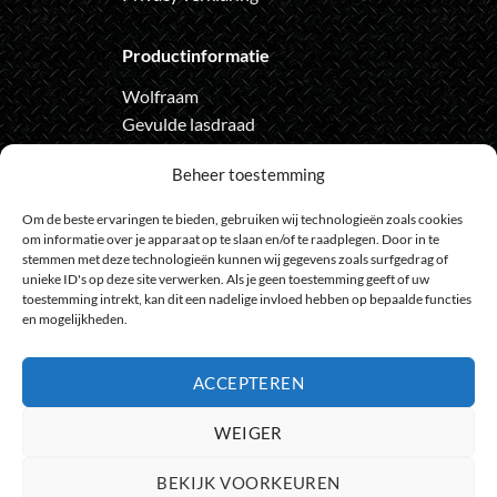
Productinformatie
Wolfraam
Gevulde lasdraad
Automatische lashelm
Beheer toestemming
Onze nieuwsbrief
Om de beste ervaringen te bieden, gebruiken wij technologieën zoals cookies
om informatie over je apparaat op te slaan en/of te raadplegen. Door in te
Meld je aan voor de nieuwsbrief
stemmen met deze technologieën kunnen wij gegevens zoals surfgedrag of
unieke ID's op deze site verwerken. Als je geen toestemming geeft of uw
en loop geen actie meer mis
toestemming intrekt, kan dit een nadelige invloed hebben op bepaalde functies
en mogelijkheden.
ACCEPTEREN
Bank
IDeal
Bancontact
GiroPay
Sofort
Visa
Mast
WEIGER
Transfer
Maestro
BEKIJK VOORKEUREN