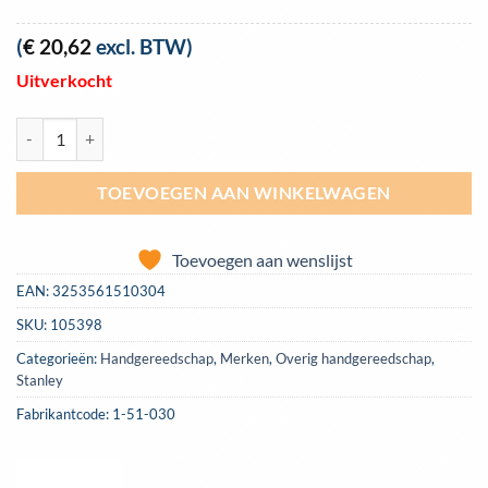
(
€
20,62
excl. BTW)
Uitverkocht
Bijl Steelmaster Hatchet Stanley 600g | 1-51-030 aantal
TOEVOEGEN AAN WINKELWAGEN
Toevoegen aan wenslijst
EAN:
3253561510304
SKU:
105398
Categorieën:
Handgereedschap
,
Merken
,
Overig handgereedschap
,
Stanley
Fabrikantcode: 1-51-030