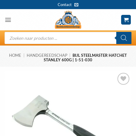
Ga
Contact
naar
inhoud
Producten
zoeken
HOME
|
HANDGEREEDSCHAP
|
BIJL STEELMASTER HATCHET
STANLEY 600G | 1-51-030
Toevoegen
aan
wenslijst