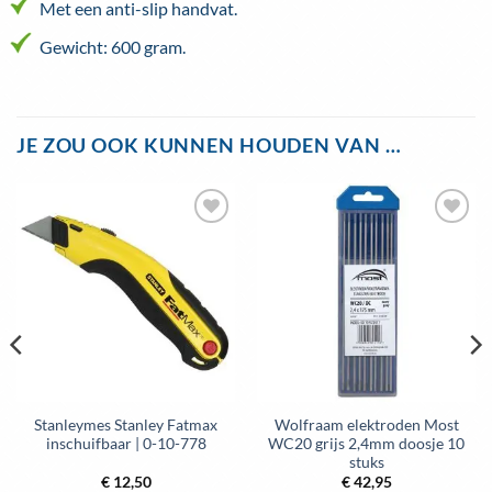
Met een anti-slip handvat.
Gewicht: 600 gram.
JE ZOU OOK KUNNEN HOUDEN VAN …
Toevoegen
Toevoegen
aan
aan
wenslijst
wenslijst
Stanleymes Stanley Fatmax
Wolfraam elektroden Most
inschuifbaar | 0-10-778
WC20 grijs 2,4mm doosje 10
stuks
€
12,50
€
42,95