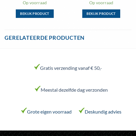
Op voorraad
Op voorraad
BEKIJK PRODUCT
BEKIJK PRODUCT
Dit
Dit
product
product
heeft
heeft
GERELATEERDE PRODUCTEN
meerdere
meerdere
variaties.
variaties.
Deze
Deze
optie
optie
kan
kan
Gratis verzending vanaf € 50,-
gekozen
gekozen
worden
worden
op
op
Meestal dezelfde dag verzonden
de
de
productpagina
productpagina
Grote eigen voorraad
Deskundig advies