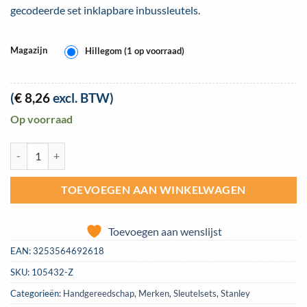
gecodeerde set inklapbare inbussleutels.
Magazijn
Hillegom (1 op voorraad)
(
€
8,26
excl. BTW)
Op voorraad
Stiftsleutelset Stanley 7-delig (1.5-6mm) | 4-69-261 aantal
TOEVOEGEN AAN WINKELWAGEN
Toevoegen aan wenslijst
EAN:
3253564692618
SKU:
105432-Z
Categorieën:
Handgereedschap
,
Merken
,
Sleutelsets
,
Stanley