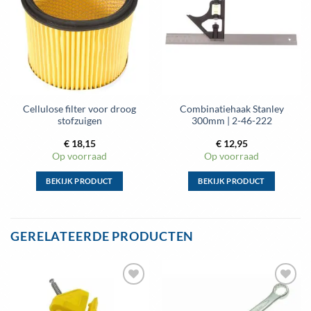
aan
aan
wenslijst
wenslijst
Cellulose filter voor droog
Combinatiehaak Stanley
stofzuigen
300mm | 2-46-222
€
18,15
€
12,95
Op voorraad
Op voorraad
BEKIJK PRODUCT
BEKIJK PRODUCT
Dit
Dit
product
product
heeft
heeft
GERELATEERDE PRODUCTEN
meerdere
meerdere
variaties.
variaties.
Deze
Deze
optie
optie
Toevoegen
Toevoegen
kan
kan
aan
aan