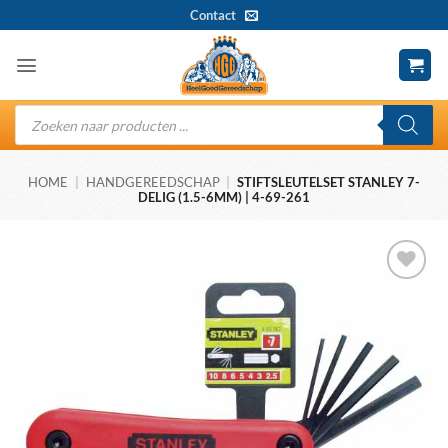
Ga
Contact
naar
inhoud
Producten
zoeken
HOME
|
HANDGEREEDSCHAP
|
STIFTSLEUTELSET STANLEY 7-
DELIG (1.5-6MM) | 4-69-261
Toevoegen
aan
wenslijst