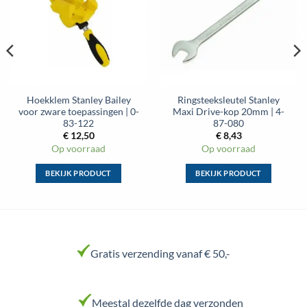
gekozen
gekozen
wenslijst
wenslijst
worden
worden
op
op
de
de
productpagina
productpagina
Hoekklem Stanley Bailey
Ringsteeksleutel Stanley
voor zware toepassingen | 0-
Maxi Drive-kop 20mm | 4-
83-122
87-080
€
12,50
€
8,43
Op voorraad
Op voorraad
BEKIJK PRODUCT
BEKIJK PRODUCT
Dit
Dit
product
product
heeft
heeft
meerdere
meerdere
variaties.
variaties.
Gratis verzending vanaf € 50,-
Deze
Deze
optie
optie
kan
kan
Meestal dezelfde dag verzonden
gekozen
gekozen