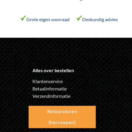
worden
worden
op
op
de
de
Grote eigen voorraad
Deskundig advies
productpagina
productpagina
Alles over bestellen
Klantenservice
Betaalinformatie
Verzendinformatie
Retoursturen
(herroepen)