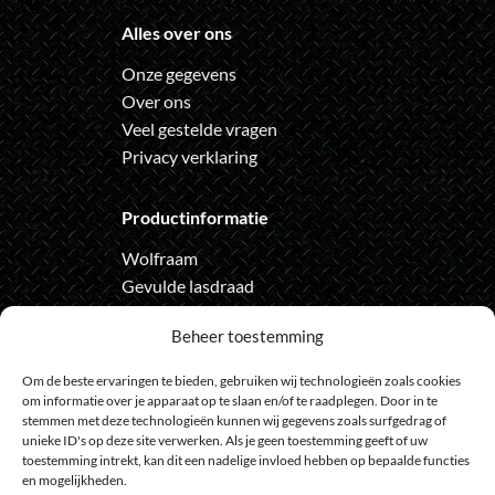
Alles over ons
Onze gegevens
Over ons
Veel gestelde vragen
Privacy verklaring
Productinformatie
Wolfraam
Gevulde lasdraad
Automatische lashelm
Beheer toestemming
Onze nieuwsbrief
Om de beste ervaringen te bieden, gebruiken wij technologieën zoals cookies
om informatie over je apparaat op te slaan en/of te raadplegen. Door in te
Meld je aan voor de nieuwsbrief
stemmen met deze technologieën kunnen wij gegevens zoals surfgedrag of
unieke ID's op deze site verwerken. Als je geen toestemming geeft of uw
en loop geen actie meer mis
toestemming intrekt, kan dit een nadelige invloed hebben op bepaalde functies
en mogelijkheden.