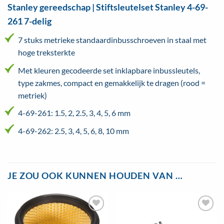
Stanley gereedschap | Stiftsleutelset Stanley 4-69-
261 7-delig
7 stuks metrieke standaardinbusschroeven in staal met
hoge treksterkte
Met kleuren gecodeerde set inklapbare inbussleutels,
type zakmes, compact en gemakkelijk te dragen (rood =
metriek)
4-69-261: 1.5, 2, 2.5, 3, 4, 5, 6 mm
4-69-262: 2.5, 3, 4, 5, 6, 8, 10 mm
JE ZOU OOK KUNNEN HOUDEN VAN …
Toevoegen
Toevoegen