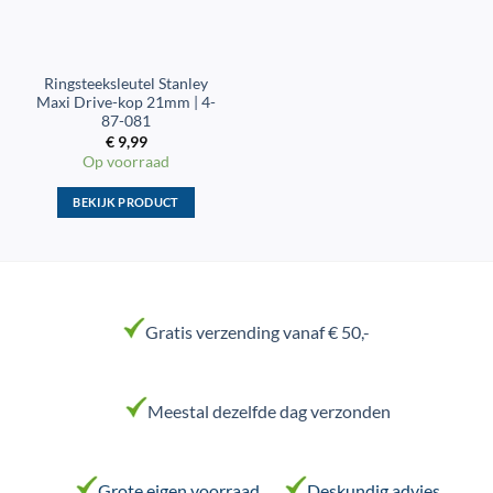
productpagina
productpagina
Ringsteeksleutel Stanley
Maxi Drive-kop 21mm | 4-
87-081
€
9,99
Op voorraad
BEKIJK PRODUCT
Dit
product
heeft
meerdere
variaties.
Gratis verzending vanaf € 50,-
Deze
optie
kan
Meestal dezelfde dag verzonden
gekozen
worden
op
de
Grote eigen voorraad
Deskundig advies