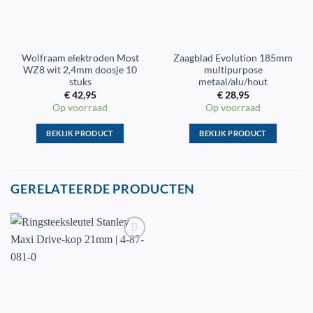
Wolfraam elektroden Most
Zaagblad Evolution 185mm
WZ8 wit 2,4mm doosje 10
multipurpose
stuks
metaal/alu/hout
€
42,95
€
28,95
Op voorraad
Op voorraad
BEKIJK PRODUCT
BEKIJK PRODUCT
Dit
Dit
product
product
heeft
heeft
GERELATEERDE PRODUCTEN
meerdere
meerdere
variaties.
variaties.
Deze
Deze
optie
optie
kan
kan
gekozen
gekozen
worden
worden
op
op
de
de