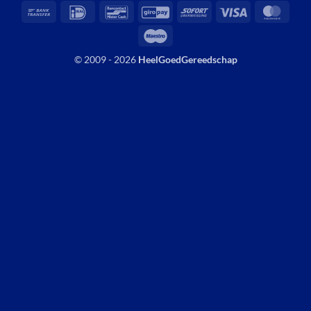
Bank
IDeal
Bancontact
GiroPay
Sofort
Visa
Mast
Transfer
Maestro
© 2009 - 2026
HeelGoedGereedschap