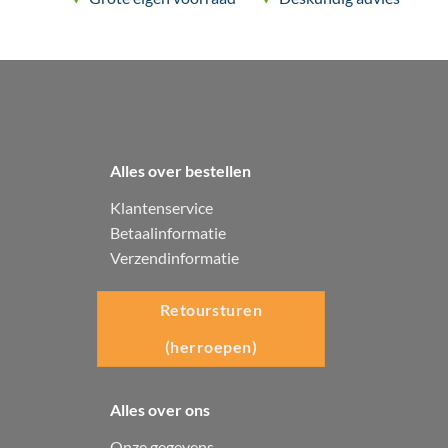
productpagina
Alles over bestellen
Klantenservice
Betaalinformatie
Verzendinformatie
Retoursturen
(herroepen)
Alles over ons
Onze gegevens