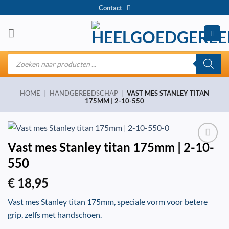
Ga
Contact
naar
inhoud
Producten
zoeken
HOME
|
HANDGEREEDSCHAP
|
VAST MES STANLEY TITAN
175MM | 2-10-550
Vast mes Stanley titan 175mm | 2-10-
550
€
18,95
Vast mes Stanley titan 175mm, speciale vorm voor betere
grip, zelfs met handschoen.