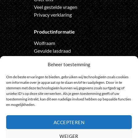
Veel gestelde vragen
Privacy verklaring
Productinformatie
Wolfraam
Gevulde lasdraad
Automatische lashelm
Beheer toestemming
Onze nieuwsbrief
Om de beste ervaringen te bieden, gebruiken wij technologieën zoals cookies
om informatie over je apparaat op te slaan en/of te raadplegen. Door in te
Meld je aan voor de nieuwsbrief
stemmen met deze technologieën kunnen wij gegevens zoals surfgedrag of
unieke ID's op deze site verwerken. Als je geen toestemming geeft of uw
en loop geen actie meer mis
toestemming intrekt, kan dit een nadelige invloed hebben op bepaalde functies
en mogelijkheden.
ACCEPTEREN
Bank
IDeal
Bancontact
GiroPay
Sofort
Visa
Mast
WEIGER