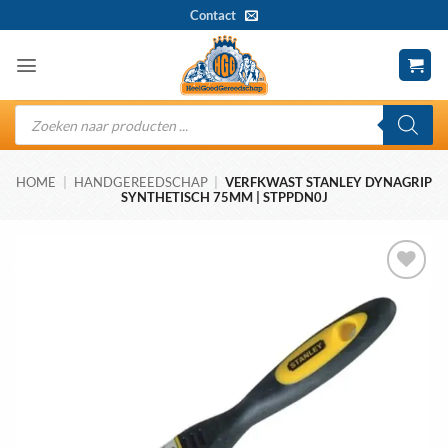
Ga
Contact
naar
inhoud
Producten
zoeken
HOME
|
HANDGEREEDSCHAP
|
VERFKWAST STANLEY DYNAGRIP
SYNTHETISCH 75MM | STPPDN0J
Toevoegen
aan
wenslijst