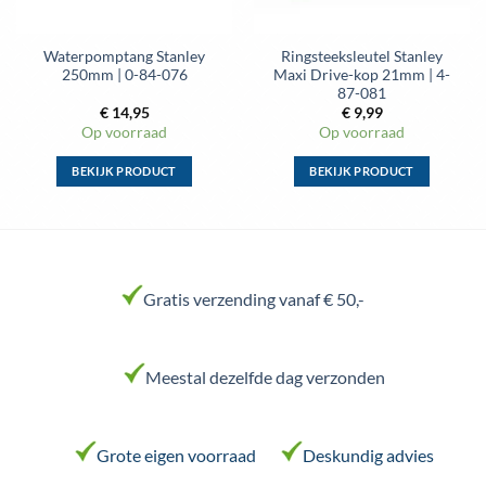
Waterpomptang Stanley
Ringsteeksleutel Stanley
250mm | 0-84-076
Maxi Drive-kop 21mm | 4-
87-081
€
14,95
€
9,99
Op voorraad
Op voorraad
BEKIJK PRODUCT
BEKIJK PRODUCT
Dit
Dit
product
product
heeft
heeft
meerdere
meerdere
variaties.
variaties.
Gratis verzending vanaf € 50,-
Deze
Deze
optie
optie
kan
kan
Meestal dezelfde dag verzonden
gekozen
gekozen
worden
worden
op
op
de
de
Grote eigen voorraad
Deskundig advies
productpagina
productpagina