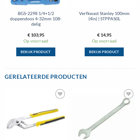
BGS-2298 1/4+1/2
Verfkwast Stanley 100mm
doppendoos 4-32mm 108-
(4in) | STPPAS0L
delig
€
103,95
€
14,95
Op voorraad
Op voorraad
BEKIJK PRODUCT
BEKIJK PRODUCT
Dit
Dit
product
product
heeft
heeft
GERELATEERDE PRODUCTEN
meerdere
meerdere
variaties.
variaties.
Deze
Deze
optie
optie
Toevoegen
Toevoegen
kan
kan
aan
aan
gekozen
gekozen
wenslijst
wenslijst
worden
worden
op
op
de
de
productpagina
productpagina