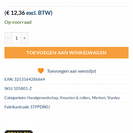
(
€
12,36
excl. BTW)
Op voorraad
Verfkwast Stanley Dynagrip synthetisch 75mm | STPPDN0J aantal
TOEVOEGEN AAN WINKELWAGEN
Toevoegen aan wenslijst
EAN:
3253564286664
SKU:
105801-Z
Categorieën:
Handgereedschap
,
Kwasten & rollers
,
Merken
,
Stanley
Fabrikantcode: STPPDN0J