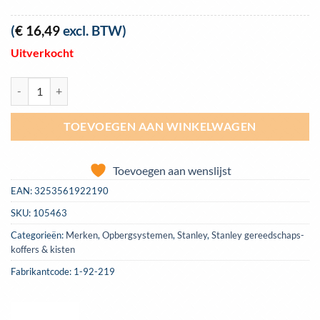
(
€
16,49
excl. BTW)
Uitverkocht
Gereedschapskist Stanley Plus Bonus 30 cm | 1-92-219 aantal
TOEVOEGEN AAN WINKELWAGEN
Toevoegen aan wenslijst
EAN:
3253561922190
SKU:
105463
Categorieën:
Merken
,
Opbergsystemen
,
Stanley
,
Stanley gereedschaps­
koffers & kisten
Fabrikantcode: 1-92-219