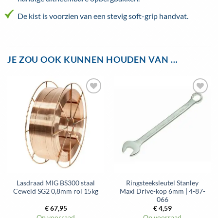
De kist is voorzien van een stevig soft-grip handvat.
JE ZOU OOK KUNNEN HOUDEN VAN …
Toevoegen
Toevoegen
aan
aan
wenslijst
wenslijst
Lasdraad MIG BS300 staal
Ringsteeksleutel Stanley
Ceweld SG2 0,8mm rol 15kg
Maxi Drive-kop 6mm | 4-87-
066
€
67,95
€
4,59
Op voorraad
Op voorraad