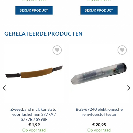
BEKIJK PRODUCT
BEKIJK PRODUCT
Dit
Dit
product
product
heeft
heeft
GERELATEERDE PRODUCTEN
meerdere
meerdere
variaties.
variaties.
Deze
Deze
optie
optie
Toevoegen
Toevoegen
kan
kan
aan
aan
gekozen
gekozen
wenslijst
wenslijst
worden
worden
op
op
de
de
productpagina
productpagina
Zweetband incl. kunststof
BGS-67240 elektronische
voor lashelmen S777A /
remvloeistof tester
S777B / S998F
€
1,99
€
20,95
Op voorraad
Op voorraad