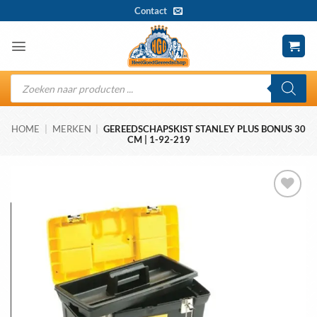
Ga
Contact
naar
inhoud
Producten
zoeken
HOME
|
MERKEN
|
GEREEDSCHAPSKIST STANLEY PLUS BONUS 30
CM | 1-92-219
Toevoegen
aan
wenslijst