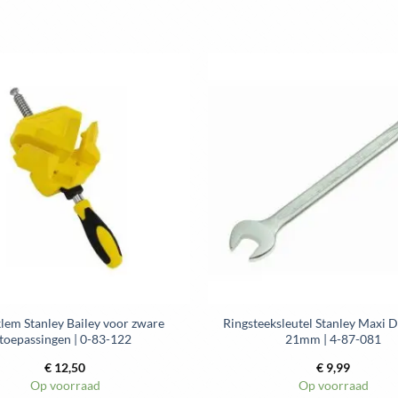
heeft
heeft
meerdere
meerdere
variaties.
variaties.
Deze
Deze
optie
optie
kan
kan
gekozen
gekozen
worden
worden
op
op
de
de
productpagina
productpag
lem Stanley Bailey voor zware
Ringsteeksleutel Stanley Maxi 
toepassingen | 0-83-122
21mm | 4-87-081
€
12,50
€
9,99
Op voorraad
Op voorraad