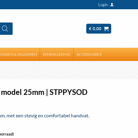
Login
€
0,00
OGEEN & SOLDEREN
WERKKLEDING
ACCESSOIRES
ok model 25mm | STPPYSOD
m, met een stevig en comfortabel handvat.
oorraad)