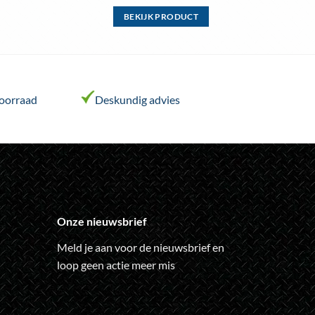
BEKIJK PRODUCT
Dit
product
heeft
meerdere
variaties.
voorraad
Deskundig advies
Deze
optie
kan
gekozen
worden
op
de
Onze nieuwsbrief
ina
productpagina
Meld je aan voor de nieuwsbrief en
loop geen actie meer mis