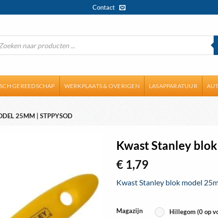
Contact
ducten
ken
ISCH GEREEDSCHAP
WERKPLAATS & OVERIGEN
LASAPPARATUUR
AUT
ODEL 25MM | STPPYSOD
Kwast Stanley bl
€
1,79
Kwast Stanley blok model 25m
Magazijn
Hillegom (0 op v