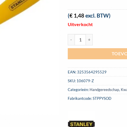
(
€
1,48
excl. BTW)
Uitverkocht
Kwast Stanley blok model 25mm 
TOEVO
EAN:
3253564295529
SKU:
106079-Z
Categorieën:
Handgereedschap
,
Kwa
Fabrikantcode: STPPYSOD