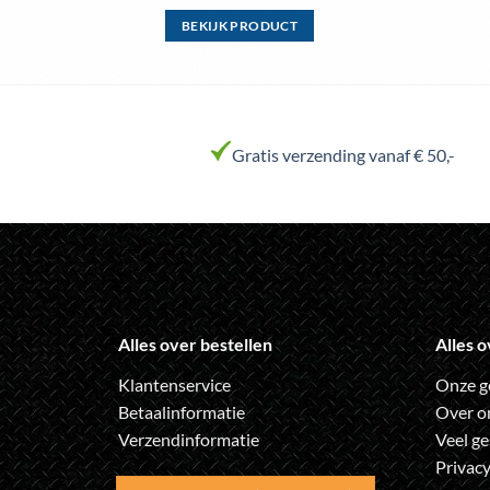
BEKIJK PRODUCT
Dit
product
heeft
meerdere
variaties.
Gratis verzending vanaf € 50,-
Deze
optie
kan
gekozen
worden
op
de
Alles over bestellen
Alles o
productpagina
Klantenservice
Onze g
Betaalinformatie
Over o
Verzendinformatie
Veel ge
Privacy