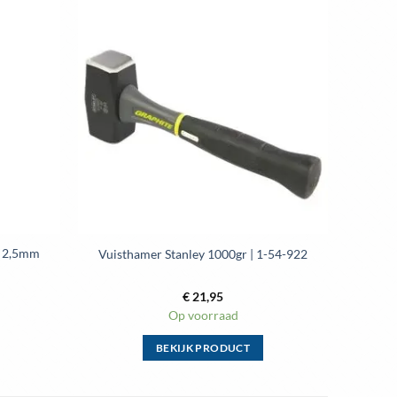
i 2,5mm
Vuisthamer Stanley 1000gr | 1-54-922
€
21,95
Op voorraad
BEKIJK PRODUCT
Dit
product