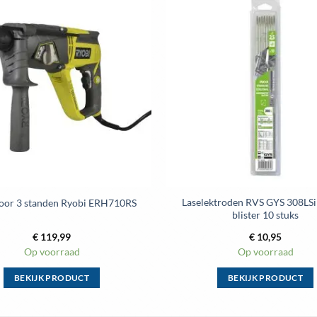
Laselektroden RVS GYS 308LS
oor 3 standen Ryobi ERH710RS
blister 10 stuks
€
119,99
€
10,95
Op voorraad
Op voorraad
BEKIJK PRODUCT
BEKIJK PRODUCT
Dit
Dit
product
product