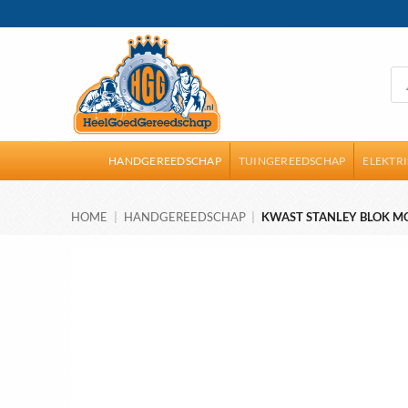
Ga
naar
inhoud
Pro
zoe
HANDGEREEDSCHAP
TUINGEREEDSCHAP
ELEKTR
HOME
|
HANDGEREEDSCHAP
|
KWAST STANLEY BLOK M