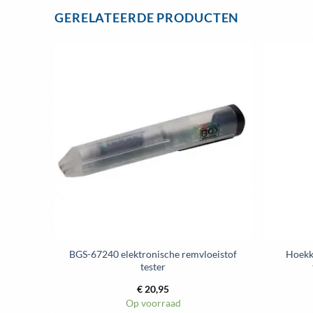
heeft
GERELATEERDE PRODUCTEN
meerdere
variaties.
Deze
optie
kan
gekozen
worden
op
de
a
productpagina
BGS-67240 elektronische remvloeistof
Hoekk
tester
€
20,95
Op voorraad