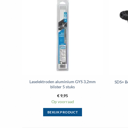
 – 1.50
Laselektroden aluminium GYS 3,2mm
SDS+ B
blister 5 stuks
€
9,95
Op voorraad
BEKIJK PRODUCT
Dit
product