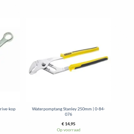
heeft
meerdere
variaties.
Deze
optie
kan
gekozen
worden
op
de
ina
productpagina
Drive-kop
Waterpomptang Stanley 250mm | 0-84-
076
€
14,95
Op voorraad