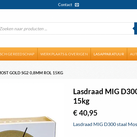
Contact
ducten
ken
ISCH GEREEDSCHAP
WERKPLAATS & OVERIGEN
LASAPPARATUUR
AUT
MOST GOLD SG2 0,8MM ROL 15KG
Lasdraad MIG D300
15kg
Toevoegen
aan
€
40,95
wenslijst
Lasdraad MIG D300 staal Mos