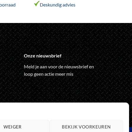
variaties.
voorraad
Deskundig advies
Deze
optie
kan
gekozen
worden
op
de
Onze nieuwsbrief
ina
productpagina
Meld je aan voor de nieuwsbrief en
loop geen actie meer mis
WEIGER
BEKIJK VOORKEUREN