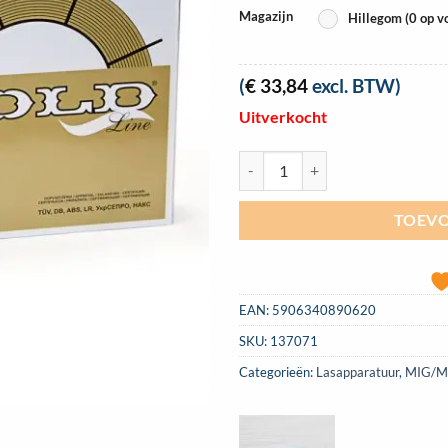
Magazijn
Hillegom (0 op v
(
€
33,84
excl. BTW)
Uitverkocht
Lasdraad MIG D300 staal Most Go
TOEVO
EAN:
5906340890620
SKU:
137071
Categorieën:
Lasapparatuur
,
MIG/MA