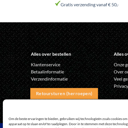
variaties.
Gratis verzending vanaf € 50,-
Deze
optie
kan
gekozen
worden
op
de
Alles over bestellen
Alles o
a
productpagina
Klantenservice
Onze g
Betaalinformatie
Over o
Verzendinformatie
Veel ge
Privacy
Retoursturen (herroepen)
Om de beste ervaringen te bieden, gebruiken wij technologieën zoals cookies om 
apparaat op te slaan en/of te raadplegen. Door in te stemmen met deze technolo