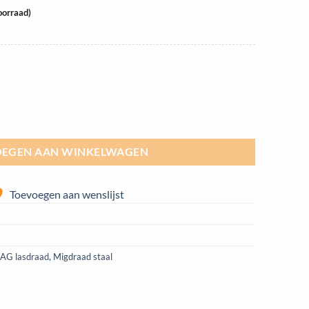
oorraad)
ld SG2 0,8mm rol 15kg aantal
EGEN AAN WINKELWAGEN
Toevoegen aan wenslijst
G lasdraad
,
Migdraad staal