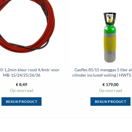
aan
wenslijst
1,0-1,2mm kleur rood 4,4mtr voor
Gasfles 85/15 menggas 5 liter 
MB-15/24/25/26/36
cilinder inclusief vulling | HWT
€
8,49
€
179,00
Op voorraad
Op voorraad
BEKIJK PRODUCT
BEKIJK PRODUCT
Dit
Dit
product
product
heeft
heeft
meerdere
meerdere