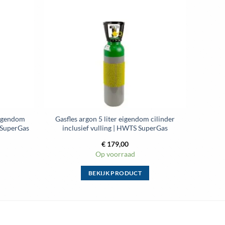
aan
aan
wenslijst
wenslijst
eigendom
Gasfles argon 5 liter eigendom cilinder
S SuperGas
inclusief vulling | HWTS SuperGas
€
179,00
Op voorraad
BEKIJK PRODUCT
Dit
product
heeft
meerdere