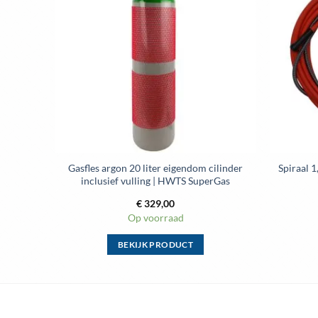
aan
aan
enslijst
wenslijst
koker
Gasfles argon 20 liter eigendom cilinder
Spiraal 
inclusief vulling | HWTS SuperGas
€
329,00
Op voorraad
BEKIJK PRODUCT
Dit
product
heeft
meerdere