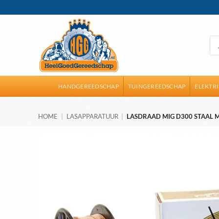
Ga
naar
inhoud
Pro
zoe
HANDGEREEDSCHAP
TUINGEREEDSCHAP
ELEKTR
HOME
|
LASAPPARATUUR
|
LASDRAAD MIG D300 STAAL 