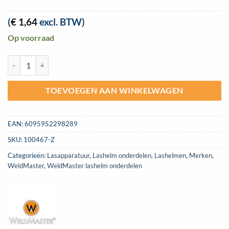
(
€
1,64
excl. BTW)
Op voorraad
Zweetband incl. kunststof voor lashelmen S777A / S777B / S998F aan
TOEVOEGEN AAN WINKELWAGEN
EAN:
6095952298289
SKU:
100467-Z
Categorieën:
Lasapparatuur
,
Lashelm onderdelen
,
Lashelmen
,
Merken
,
WeldMaster
,
WeldMaster lashelm onderdelen