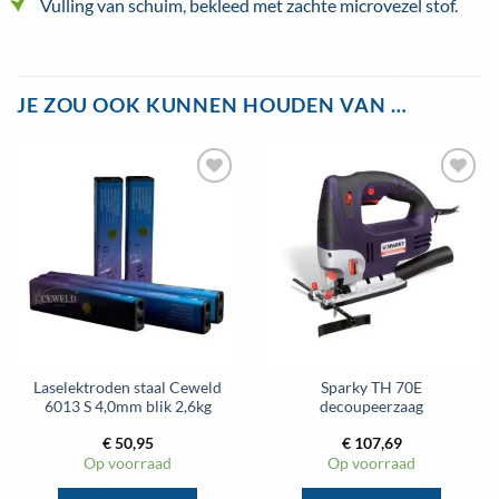
Vulling van schuim, bekleed met zachte microvezel stof.
JE ZOU OOK KUNNEN HOUDEN VAN …
Laselektroden staal Ceweld
Sparky TH 70E
6013 S 4,0mm blik 2,6kg
decoupeerzaag
€
50,95
€
107,69
Op voorraad
Op voorraad