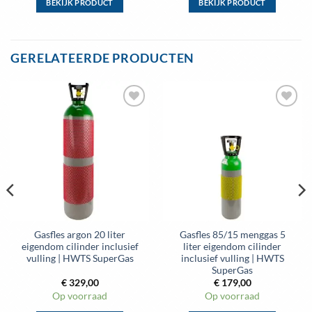
BEKIJK PRODUCT
BEKIJK PRODUCT
Dit
Dit
product
product
heeft
heeft
GERELATEERDE PRODUCTEN
meerdere
meerdere
variaties.
variaties.
Deze
Deze
optie
optie
kan
kan
gekozen
gekozen
worden
worden
op
op
de
de
productpagina
productpagina
Gasfles argon 20 liter
Gasfles 85/15 menggas 5
eigendom cilinder inclusief
liter eigendom cilinder
vulling | HWTS SuperGas
inclusief vulling | HWTS
SuperGas
€
329,00
€
179,00
Op voorraad
Op voorraad