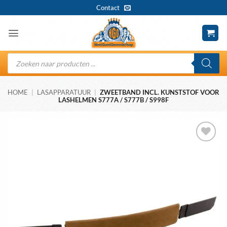
Ga
Contact
naar
inhoud
Producten
zoeken
HOME
|
LASAPPARATUUR
|
ZWEETBAND INCL. KUNSTSTOF VOOR
LASHELMEN S777A / S777B / S998F