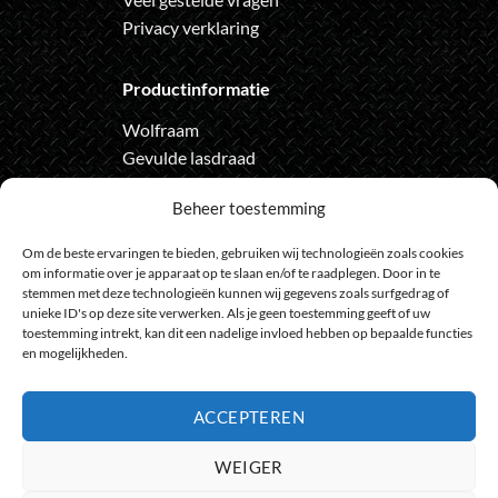
Privacy verklaring
Productinformatie
Wolfraam
Gevulde lasdraad
Automatische lashelm
Beheer toestemming
Onze nieuwsbrief
Om de beste ervaringen te bieden, gebruiken wij technologieën zoals cookies
om informatie over je apparaat op te slaan en/of te raadplegen. Door in te
Meld je aan voor de nieuwsbrief
stemmen met deze technologieën kunnen wij gegevens zoals surfgedrag of
unieke ID's op deze site verwerken. Als je geen toestemming geeft of uw
en loop geen actie meer mis
toestemming intrekt, kan dit een nadelige invloed hebben op bepaalde functies
en mogelijkheden.
ACCEPTEREN
Bank
IDeal
Bancontact
GiroPay
Sofort
Visa
Mast
WEIGER
Transfer