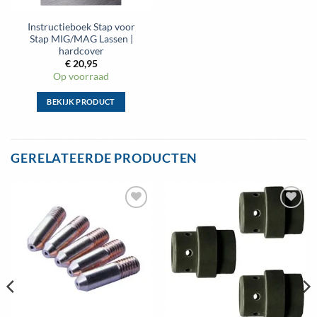
Instructieboek Stap voor
Stap MIG/MAG Lassen |
hardcover
€
20,95
Op voorraad
BEKIJK PRODUCT
Dit
product
heeft
GERELATEERDE PRODUCTEN
meerdere
variaties.
Deze
optie
Toevoegen
Toevoegen
kan
aan
aan
gekozen
wenslijst
wenslijst
worden
op
de
productpagina