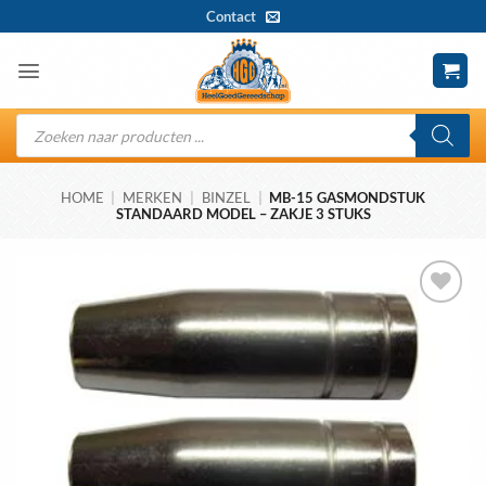
Ga
Contact
naar
inhoud
Producten
zoeken
HOME
|
MERKEN
|
BINZEL
|
MB-15 GASMONDSTUK
STANDAARD MODEL – ZAKJE 3 STUKS
Toevoegen
aan
wenslijst