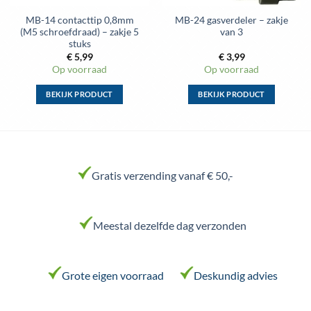
MB-14 contacttip 0,8mm
MB-24 gasverdeler – zakje
(M5 schroefdraad) – zakje 5
van 3
stuks
€
5,99
€
3,99
Op voorraad
Op voorraad
BEKIJK PRODUCT
BEKIJK PRODUCT
Dit
Dit
product
product
heeft
heeft
meerdere
meerdere
variaties.
variaties.
Gratis verzending vanaf € 50,-
Deze
Deze
optie
optie
kan
kan
Meestal dezelfde dag verzonden
gekozen
gekozen
worden
worden
op
op
de
de
Grote eigen voorraad
Deskundig advies
productpagina
productpagina