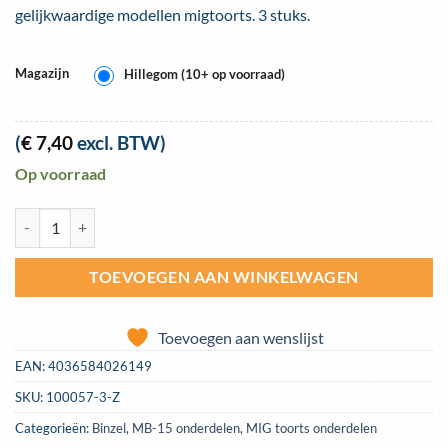
gelijkwaardige modellen migtoorts. 3 stuks.
Magazijn
Hillegom (10+ op voorraad)
(
€
7,40
excl. BTW)
Op voorraad
MB-15 gasmondstuk standaard model - zakje 3 stuks aantal
TOEVOEGEN AAN WINKELWAGEN
Toevoegen aan wenslijst
EAN:
4036584026149
SKU:
100057-3-Z
Categorieën:
Binzel
,
MB-15 onderdelen
,
MIG toorts onderdelen