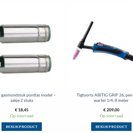
variaties.
Deze
optie
Toevoegen
aan
kan
wenslijst
gekozen
worden
op
de
productpagina
gasmondstuk puntlas model –
Tigtoorts ABITIG GRIP 26, pe
zakje 2 stuks
wartel 1/4, 8 meter
€
18,45
€
209,00
Op voorraad
Op voorraad
BEKIJK PRODUCT
BEKIJK PRODUCT