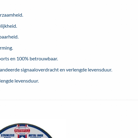
urzaamheid.
ijkheid.
baarheid.
rming.
oorts en 100% betrouwbaar.
andeerde signaaloverdracht en verlengde levensduur.
lengde levensduur.
Toevoegen