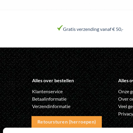
Dit
product
heeft
meerdere
variaties.
Gratis verzending vanaf € 50,-
Deze
optie
kan
gekozen
worden
op
de
Alles over bestellen
Alles o
productpagina
Klantenservice
Onze g
Betaalinformatie
Over o
Verzendinformatie
Veel ge
Privacy
Retoursturen (herroepen)