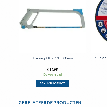
aan
wenslijst
Slijpsc
IJzerzaag Ultra 77D 300mm
€
19,95
Op voorraad
BEKIJK PRODUCT
Dit
product
heeft
GERELATEERDE PRODUCTEN
meerdere