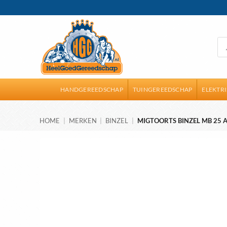
Ga
naar
inhoud
Pro
zoe
HANDGEREEDSCHAP
TUINGEREEDSCHAP
ELEKTR
HOME
|
MERKEN
|
BINZEL
|
MIGTOORTS BINZEL MB 25 A