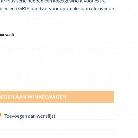
RIP Plus serie hebben een kogelgewricht voor extra
sen en een GRIP handvat voor optimale controle over de
oorraad)
lus 3 meter aantal
EGEN AAN WINKELWAGEN
Toevoegen aan wenslijst