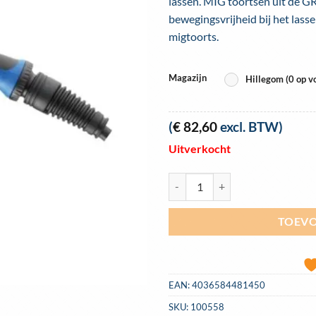
lassen. MIG toortsen uit de G
bewegingsvrijheid bij het las
migtoorts.
Magazijn
Hillegom (0 op v
(
€
82,60
excl. BTW)
Uitverkocht
Migtoorts Binzel MB 25 AK GRIP P
TOEVO
EAN:
4036584481450
SKU:
100558