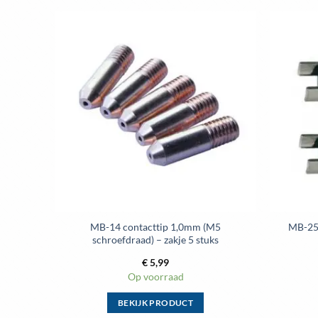
variaties.
Deze
optie
Toevoegen
aan
kan
wenslijst
gekozen
worden
op
de
productpagina
MB-14 contacttip 1,0mm (M5
MB-25 
schroefdraad) – zakje 5 stuks
€
5,99
Op voorraad
BEKIJK PRODUCT