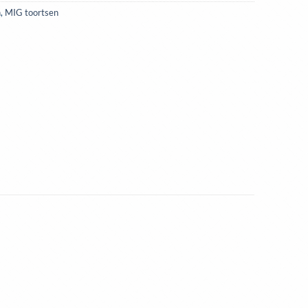
n
,
MIG toortsen