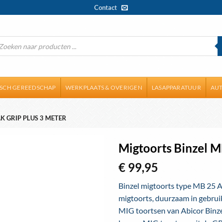
Contact
ducten
ken
ISCH GEREEDSCHAP
WERKPLAATS & OVERIGEN
LASAPPARATUUR
AUT
K GRIP PLUS 3 METER
Migtoorts Binzel M
€
99,95
Toevoegen
aan
Binzel migtoorts type MB 25 A
wenslijst
migtoorts, duurzaam in gebrui
MIG toortsen van Abicor Binz