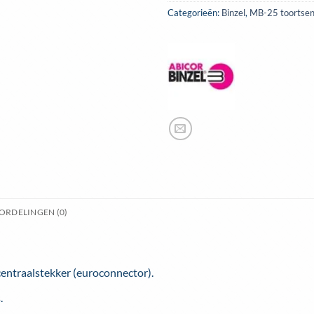
Categorieën:
Binzel
,
MB-25 toortse
ORDELINGEN (0)
centraalstekker (euroconnector).
.