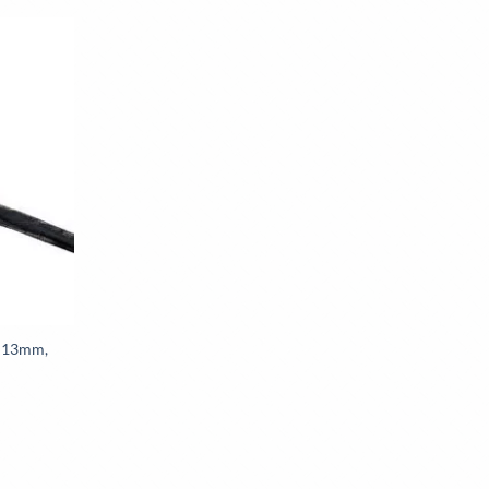
Toevoegen
aan
wenslijst
n 13mm,