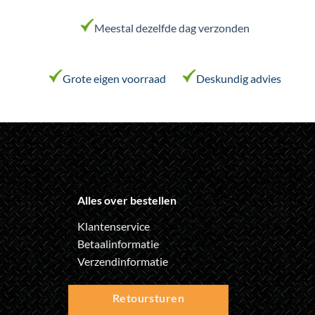
kan
kan
Meestal dezelfde dag verzonden
gekozen
gekozen
worden
worden
op
op
de
de
Grote eigen voorraad
Deskundig advies
productpagina
productpagina
Alles over bestellen
Klantenservice
Betaalinformatie
Verzendinformatie
Retoursturen