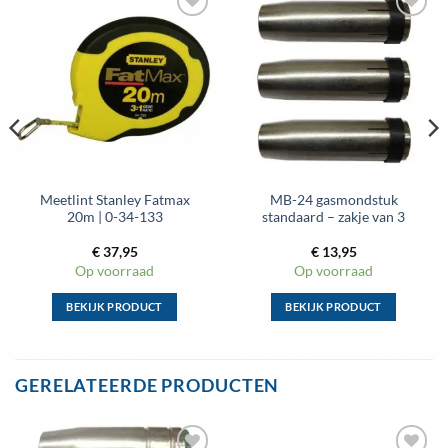
Meetlint Stanley Fatmax
MB-24 gasmondstuk
20m | 0-34-133
standaard – zakje van 3
€
37,95
€
13,95
Op voorraad
Op voorraad
BEKIJK PRODUCT
BEKIJK PRODUCT
Dit
Dit
product
product
heeft
heeft
GERELATEERDE PRODUCTEN
meerdere
meerdere
variaties.
variaties.
Deze
Deze