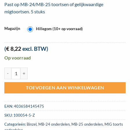
Past op MB-24/MB-25 toortsen of gelijkwaardige
migtoortsen. 5 stuks
Magazijn
Hillegom (10+ op voorraad)
(
€
8,22
excl. BTW)
Op voorraad
MB-24/25 contacttip 1,0mm aluminium - zakje 5 stuks aantal
TOEVOEGEN AAN WINKELWAGEN
EAN:
4036584145475
SKU:
100054-5-Z
Categorieën:
Binzel
,
MB-24 onderdelen
,
MB-25 onderdelen
,
MIG toorts