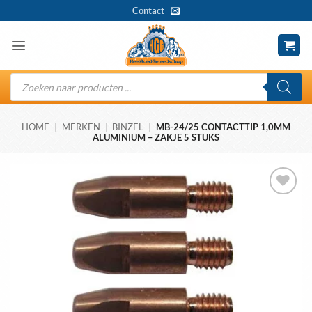
Ga
Contact
naar
inhoud
Producten
zoeken
HOME
|
MERKEN
|
BINZEL
|
MB-24/25 CONTACTTIP 1,0MM
ALUMINIUM – ZAKJE 5 STUKS