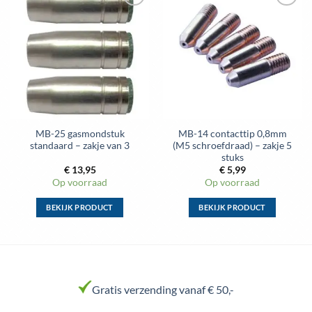
optie
optie
kan
kan
gekozen
gekozen
worden
worden
op
op
de
de
productpagina
productpagina
MB-25 gasmondstuk
MB-14 contacttip 0,8mm
standaard – zakje van 3
(M5 schroefdraad) – zakje 5
stuks
€
13,95
€
5,99
Op voorraad
Op voorraad
BEKIJK PRODUCT
BEKIJK PRODUCT
Dit
Dit
product
product
heeft
heeft
meerdere
meerdere
variaties.
variaties.
Gratis verzending vanaf € 50,-
Deze
Deze
optie
optie