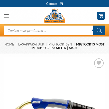
Ga
Contact
naar
inhoud
Producten
zoeken
HOME
|
LASAPPARATUUR
|
MIG TOORTSEN
|
MIGTOORTS MOST
MB 401 SGRIP 3 METER | M401
Toevoegen
aan
wenslijst