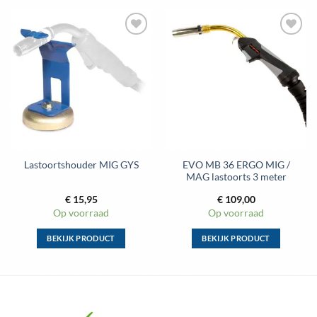
Toevoegen
Toevoegen
aan
aan
wenslijst
wenslijst
EVO MB 36 ERGO MIG /
Lastoortshouder MIG GYS
MAG lastoorts 3 meter
€
15,95
€
109,00
Op voorraad
Op voorraad
BEKIJK PRODUCT
BEKIJK PRODUCT
Dit
Dit
product
product
heeft
heeft
meerdere
meerdere
variaties.
variaties.