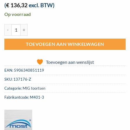
(
€
136,32
excl. BTW)
Op voorraad
Migtoorts MOST MB 401 SGRIP 3 meter | M401 aantal
TOEVOEGEN AAN WINKELWAGEN
Toevoegen aan wenslijst
EAN:
5906340851119
SKU:
137176-Z
Categorie:
MIG toortsen
Fabrikantcode: M401-3