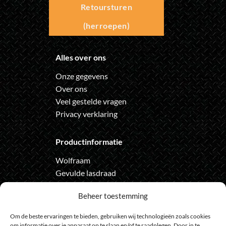
Retoursturen
(herroepen)
Alles over ons
Onze gegevens
Over ons
Veel gestelde vragen
Privacy verklaring
Productinformatie
Wolfraam
Gevulde lasdraad
Automatische lashelm
Beheer toestemming
Onze nieuwsbrief
Om de beste ervaringen te bieden, gebruiken wij technologieën zoals cookies
om informatie over je apparaat op te slaan en/of te raadplegen. Door in te