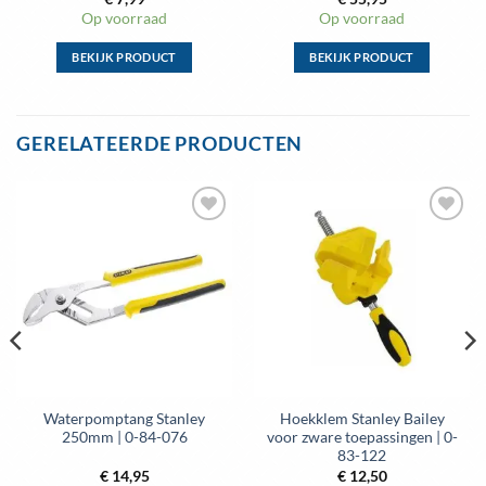
Op voorraad
Op voorraad
BEKIJK PRODUCT
BEKIJK PRODUCT
Dit
Dit
product
product
heeft
heeft
GERELATEERDE PRODUCTEN
meerdere
meerdere
variaties.
variaties.
Deze
Deze
optie
optie
Toevoegen
Toevoegen
kan
kan
aan
aan
gekozen
gekozen
wenslijst
wenslijst
worden
worden
op
op
de
de
productpagina
productpagina
Waterpomptang Stanley
Hoekklem Stanley Bailey
250mm | 0-84-076
voor zware toepassingen | 0-
83-122
€
14,95
€
12,50