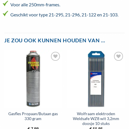
Voor alle 250mm-frames.
Geschikt voor type 21-295, 21-296, 21-122 en 21-103.
JE ZOU OOK KUNNEN HOUDEN VAN …
Toevoegen
Toevoegen
aan
aan
wenslijst
wenslijst
Gasfles Propaan/Butaan gas
Wolfraam elektroden
330 gram
Weldsafe WZ8 wit 3,2mm
doosje 10 stuks
€
7,99
€
55,95