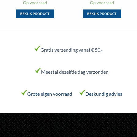
Op voorraad
Op voorraad
BEKIJK PRODUCT
BEKIJK PRODUCT
Dit
Dit
product
product
heeft
heeft
meerdere
meerdere
variaties.
variaties.
Gratis verzending vanaf € 50,-
Deze
Deze
optie
optie
kan
kan
Meestal dezelfde dag verzonden
gekozen
gekozen
worden
worden
op
op
de
de
Grote eigen voorraad
Deskundig advies
productpagina
productpagina