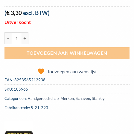
(
€
3,30
excl. BTW)
Uitverkocht
Reserveblad Stanley standaard 250mm | 5-21-293 aantal
TOEVOEGEN AAN WINKELWAGEN
Toevoegen aan wenslijst
EAN:
3253565212938
SKU:
105965
Categorieën:
Handgereedschap
,
Merken
,
Schaven
,
Stanley
Fabrikantcode: 5-21-293