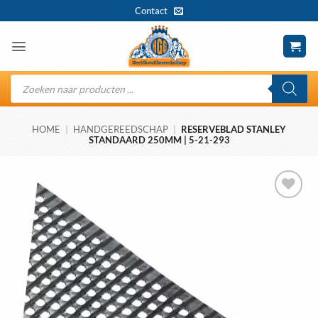
Ga
Contact
naar
inhoud
Producten
zoeken
HOME
|
HANDGEREEDSCHAP
|
RESERVEBLAD STANLEY
STANDAARD 250MM | 5-21-293
Toevoegen
aan
wenslijst