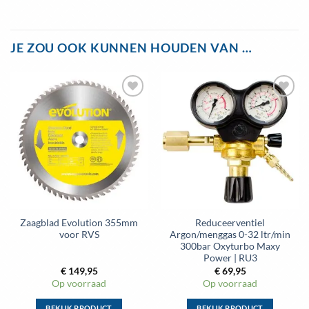
JE ZOU OOK KUNNEN HOUDEN VAN …
Toevoegen
Toevoegen
aan
aan
wenslijst
wenslijst
Zaagblad Evolution 355mm
Reduceerventiel
voor RVS
Argon/menggas 0-32 ltr/min
300bar Oxyturbo Maxy
Power | RU3
€
149,95
€
69,95
Op voorraad
Op voorraad
BEKIJK PRODUCT
BEKIJK PRODUCT