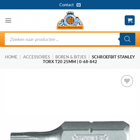
Ga
Contact
naar
inhoud
Producten
zoeken
HOME
|
ACCESSOIRES
|
BOREN & BITJES
|
SCHROEFBIT STANLEY
TORX T20 25MM | 0-68-842
Toevoegen
aan
wenslijst