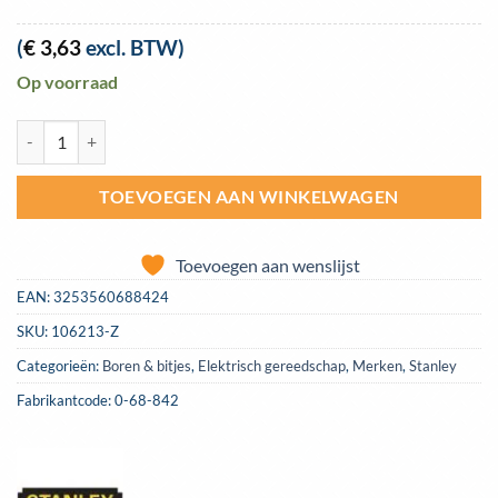
(
€
3,63
excl. BTW)
Op voorraad
Schroefbit Stanley torx T20 25mm | 0-68-842 aantal
TOEVOEGEN AAN WINKELWAGEN
Toevoegen aan wenslijst
EAN:
3253560688424
SKU:
106213-Z
Categorieën:
Boren & bitjes
,
Elektrisch gereedschap
,
Merken
,
Stanley
Fabrikantcode: 0-68-842