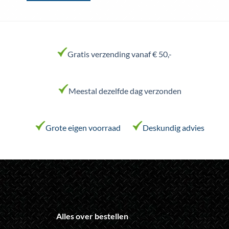
Dit
product
heeft
meerdere
variaties.
Gratis verzending vanaf € 50,-
Deze
optie
kan
Meestal dezelfde dag verzonden
gekozen
worden
op
de
Grote eigen voorraad
Deskundig advies
productpagina
Alles over bestellen