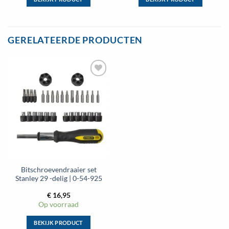
Dit
Dit
product
product
heeft
heeft
GERELATEERDE PRODUCTEN
meerdere
meerdere
variaties.
variaties.
Deze
Deze
optie
optie
Toevoegen
kan
kan
aan
gekozen
gekozen
wenslijst
worden
worden
op
op
de
de
productpagina
productpagina
Bitschroevendraaier set
Stanley 29 -delig | 0-54-925
€
16,95
Op voorraad
BEKIJK PRODUCT