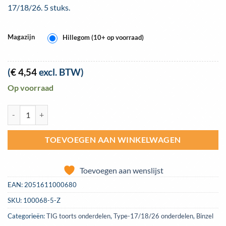
17/18/26. 5 stuks.
Magazijn
Hillegom (10+ op voorraad)
(
€
4,54
excl. BTW)
Op voorraad
Spantang 3,2mm tigtoorts 17/18/26 - zakje 5 stuks aantal
TOEVOEGEN AAN WINKELWAGEN
Toevoegen aan wenslijst
EAN:
2051611000680
SKU:
100068-5-Z
Categorieën:
TIG toorts onderdelen
,
Type-17/18/26 onderdelen
,
Binzel