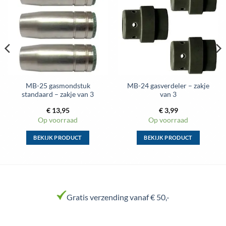
aan
aan
wenslijst
wenslijst
MB-25 gasmondstuk
MB-24 gasverdeler – zakje
standaard – zakje van 3
van 3
€
13,95
€
3,99
Op voorraad
Op voorraad
BEKIJK PRODUCT
BEKIJK PRODUCT
Dit
Dit
product
product
heeft
heeft
meerdere
meerdere
variaties.
variaties.
Gratis verzending vanaf € 50,-
Deze
Deze
optie
optie
kan
kan