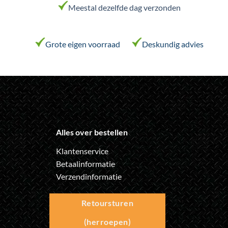
Meestal dezelfde dag verzonden
gekozen
gekozen
worden
worden
op
op
de
de
Grote eigen voorraad
Deskundig advies
productpagina
productpagina
Alles over bestellen
Klantenservice
Betaalinformatie
Verzendinformatie
Retoursturen
(herroepen)