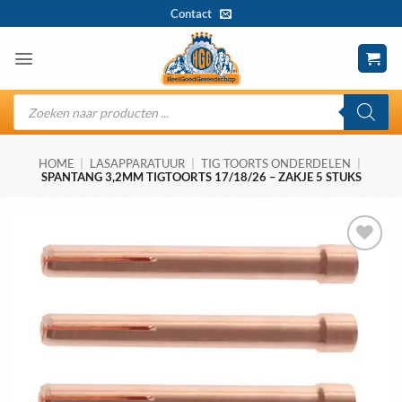
Ga
Contact
naar
inhoud
Producten
zoeken
HOME
|
LASAPPARATUUR
|
TIG TOORTS ONDERDELEN
|
SPANTANG 3,2MM TIGTOORTS 17/18/26 – ZAKJE 5 STUKS
Toevoegen
aan
wenslijst