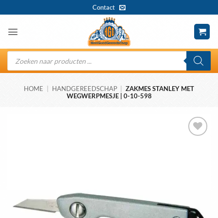
Ga
Contact
naar
inhoud
Producten
zoeken
HOME
|
HANDGEREEDSCHAP
|
ZAKMES STANLEY MET
WEGWERPMESJE | 0-10-598