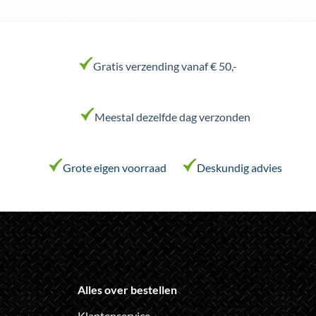
product
product
heeft
heeft
meerdere
meerdere
variaties.
variaties.
Gratis verzending vanaf € 50,-
Deze
Deze
optie
optie
kan
kan
Meestal dezelfde dag verzonden
gekozen
gekozen
worden
worden
op
op
de
de
Grote eigen voorraad
Deskundig advies
productpagina
productpagina
Alles over bestellen
Klantenservice