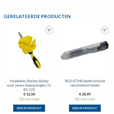
Dit
Dit
product
product
heeft
heeft
GERELATEERDE PRODUCTEN
meerdere
meerdere
variaties.
variaties.
Deze
Deze
optie
optie
kan
kan
gekozen
gekozen
worden
worden
op
op
de
de
productpagina
productpagina
Hoekklem Stanley Bailey
BGS-67240 elektronische
voor zware toepassingen | 0-
remvloeistof tester
83-122
€
12,50
€
20,95
Op voorraad
Op voorraad
BEKIJK PRODUCT
BEKIJK PRODUCT
Dit
Dit