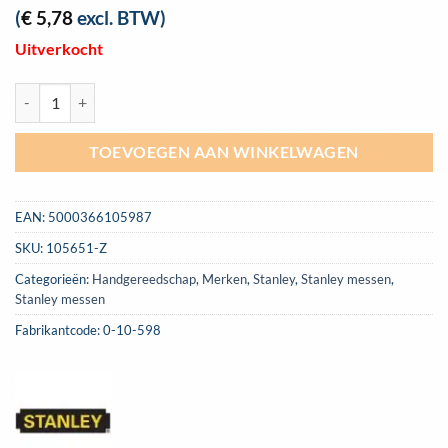
(
€
5,78
excl. BTW)
Uitverkocht
Zakmes Stanley met wegwerpmesje | 0-10-598 aantal
TOEVOEGEN AAN WINKELWAGEN
EAN:
5000366105987
SKU:
105651-Z
Categorieën:
Handgereedschap
,
Merken
,
Stanley
,
Stanley messen
,
Stanley messen
Fabrikantcode: 0-10-598