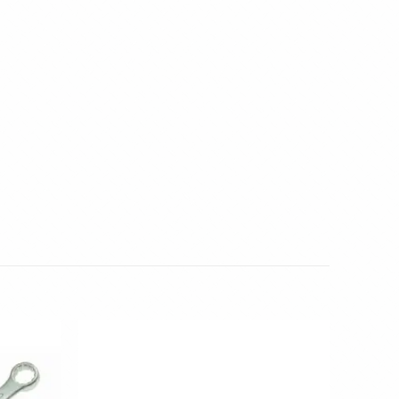
Toevoegen
Toevoegen
aan
aan
wenslijst
wenslijst