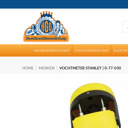
Ga
naar
inhoud
Pro
zoe
HANDGEREEDSCHAP
TUINGEREEDSCHAP
ELEKTR
HOME
|
MERKEN
|
VOCHTMETER STANLEY | 0-77-030