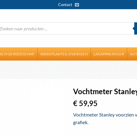
Contact
ducten
ken
ISCH GEREEDSCHAP
WERKPLAATS & OVERIGEN
LASAPPARATUUR
AUT
Vochtmeter Stanley
€
59,95
Toevoegen
aan
Vochtmeter Stanley voorzien 
wenslijst
grafiek.