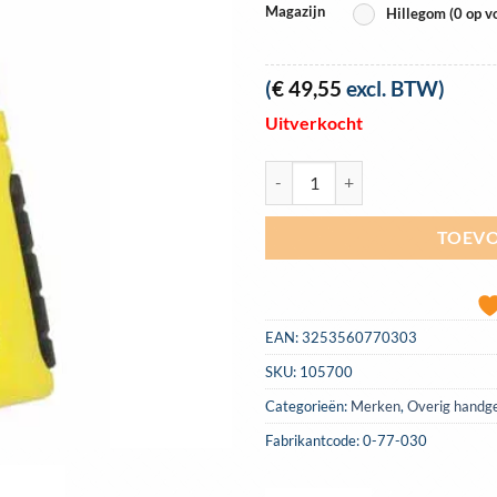
Magazijn
Hillegom (0 op v
(
€
49,55
excl. BTW)
Uitverkocht
Vochtmeter Stanley | 0-77-030 aa
TOEVO
EAN:
3253560770303
SKU:
105700
Categorieën:
Merken
,
Overig handg
Fabrikantcode: 0-77-030