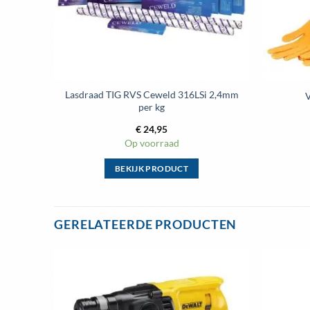
Lasdraad TIG RVS Ceweld 316LSi 2,4mm
V
per kg
€
24,95
Op voorraad
BEKIJK PRODUCT
Dit
product
heeft
GERELATEERDE PRODUCTEN
meerdere
variaties.
Deze
optie
Toevoegen
aan
kan
wenslijst