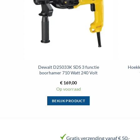
gekozen
worden
op
de
productpagina
Dewalt D25033K SDS 3 functie
Hoekk
boorhamer 710 Watt 240 Volt
€
169,00
Op voorraad
BEKIJK PRODUCT
Dit
product
heeft
meerdere
variaties.
Gratis verzending vanaf € 50,-