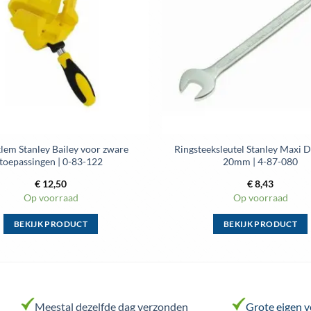
gekozen
worden
op
de
productpagina
lem Stanley Bailey voor zware
Ringsteeksleutel Stanley Maxi 
toepassingen | 0-83-122
20mm | 4-87-080
€
12,50
€
8,43
Op voorraad
Op voorraad
BEKIJK PRODUCT
BEKIJK PRODUCT
Dit
Dit
product
product
heeft
heeft
meerdere
meerdere
variaties.
variaties.
Meestal dezelfde dag verzonden
Grote eigen 