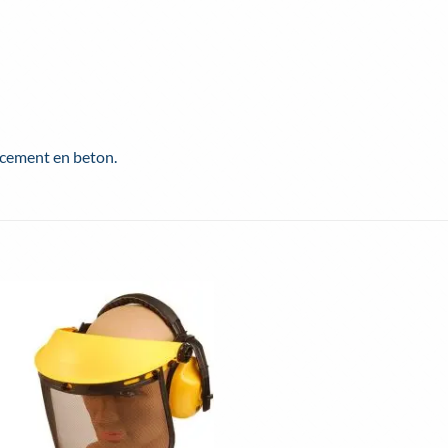
 cement en beton.
Toevoegen
aan
wenslijst