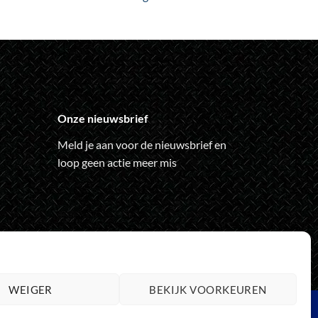
Deze
optie
kan
gekozen
worden
op
de
Onze nieuwsbrief
ina
productpagina
Meld je aan voor de nieuwsbrief en
loop geen actie meer mis
WEIGER
BEKIJK VOORKEUREN
rd
aestro