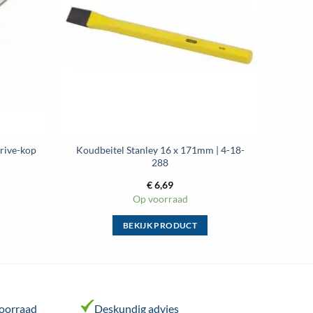
Drive-kop
Koudbeitel Stanley 16 x 171mm | 4-18-
288
€
6,69
Op voorraad
BEKIJK PRODUCT
Dit
product
heeft
meerdere
variaties.
voorraad
Deskundig advies