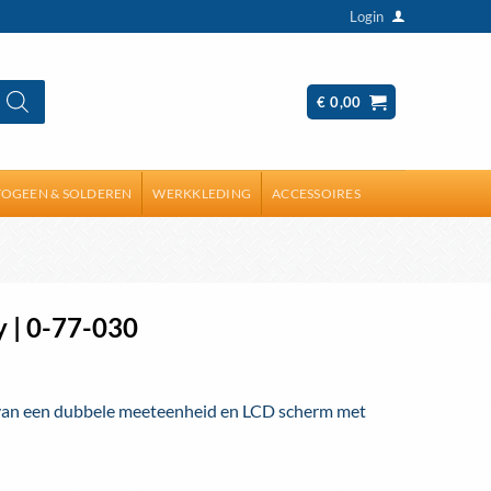
Login
€
0,00
OGEEN & SOLDEREN
WERKKLEDING
ACCESSOIRES
 | 0-77-030
van een dubbele meeteenheid en LCD scherm met